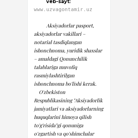
veb-sayt:
www.uzvagontamir.uz
Aksiyadorlar pasport, 
aksiyadorlar vakillari – 
notarial tasdiqlangan 
ishonchnoma, yuridik shaxslar 
– amaldagi Qonunchilik 
talablariga muvofiq 
rasmiylashtirilgan 
ishonchnoma bo'lishi kerak.

    O'zbekiston 
Respublikasining "Aksiyadorlik 
jamiyatlari va aksiyadorlarning 
huquqlarini himoya qilish 
to'g'risida"gi qonuniga 
o'zgartish va qo'shimchalar 