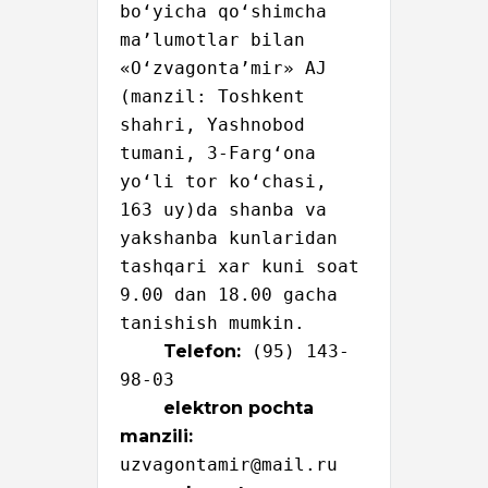
bo‘yicha qo‘shimcha 
maʼlumotlar bilan 
«O‘zvagontaʼmir» AJ 
(manzil: Toshkent 
shahri, Yashnobod 
tumani, 3-Farg‘ona 
yo‘li tor ko‘chasi, 
163 uy)da shanba va 
yakshanba kunlaridan 
tashqari xar kuni soat 
9.00 dan 18.00 gacha 
tanishish mumkin.

Telefon:
 (95) 143-
98-03 

elektron pochta 
manzili:
uzvagontamir@mail.ru 
