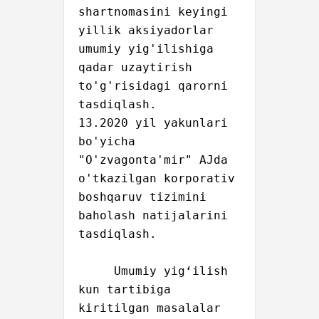
shartnomasini keyingi 
yillik aksiyadorlar 
umumiy yig'ilishiga 
qadar uzaytirish 
to'g'risidagi qarorni 
tasdiqlash.

13.2020 yil yakunlari 
bo'yicha 
"O'zvagonta'mir" AJda 
o'tkazilgan korporativ 
boshqaruv tizimini 
baholash natijalarini 
tasdiqlash.

     Umumiy yig‘ilish 
kun tartibiga 
kiritilgan masalalar 