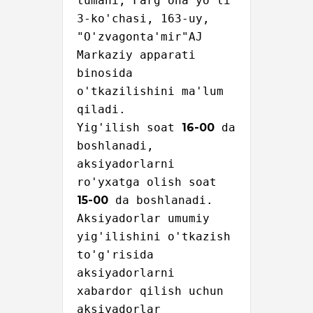
tumani, Farg'ona yo'li 
3-ko'chasi, 163-uy, 
"O'zvagonta'mir"AJ 
Markaziy apparati 
binosida 
o'tkazilishini ma'lum 
qiladi.

Yig'ilish soat 
16-00
 da 
boshlanadi, 
aksiyadorlarni 
ro'yxatga olish soat 
15-00
 da boshlanadi.

Aksiyadorlar umumiy 
yig'ilishini o'tkazish 
to'g'risida 
aksiyadorlarni 
xabardor qilish uchun 
aksiyadorlar 