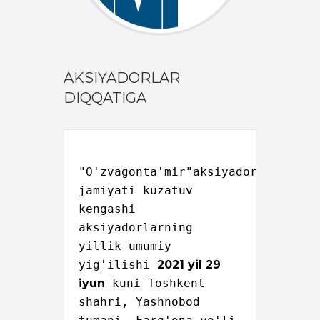
AKSIYADORLAR
DIQQATIGA
"O'zvagonta'mir"aksiyadorlik 
jamiyati kuzatuv 
kengashi 
aksiyadorlarning 
yillik umumiy 
yig'ilishi 
2021 yil 29 
iyun
 kuni Toshkent 
shahri, Yashnobod 