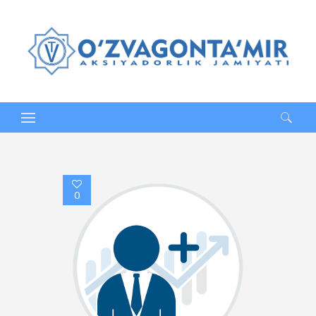
Qidirshish:
0