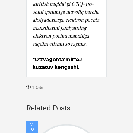
kiritish haqida" gi O'RQ-370-
sonli qonuniga muvofiq barcha 
aksiyadorlarga elektron pochta 
manzillarini jamiyatning 
elektron pochta manziliga 
taqdim etishni so'raymiz.
"O'zvagonta'mir"AJ 
kuzatuv kengashi.
1 036
Related Posts
0