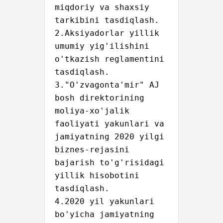
miqdoriy va shaxsiy 
tarkibini tasdiqlash.

2.Aksiyadorlar yillik 
umumiy yig'ilishini 
o'tkazish reglamentini 
tasdiqlash.

3."O'zvagonta'mir" AJ 
bosh direktorining 
moliya-xo'jalik 
faoliyati yakunlari va 
jamiyatning 2020 yilgi 
biznes-rejasini 
bajarish to'g'risidagi 
yillik hisobotini 
tasdiqlash.

4.2020 yil yakunlari 
bo'yicha jamiyatning 