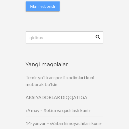
Qidirshish:
Yangi maqolalar
Temir yo’l transporti xodimlari kuni
muborak bo’lsin
AKSIYADORLAR DIQQATIGA
«9 may – Xotira va qadrlash kuni»
14-yanvar – «Vatan himoyachilari kuni»