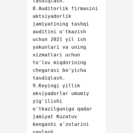
tasdiqlash.

8.Auditorlik firmasini 
aktsiyadorlik 
jamiyatining tashqi 
auditini o'tkazish 
uchun 2021 yil ish 
yakunlari va uning 
xizmatlari uchun 
to'lov miqdorining 
chegarasi bo'yicha 
tasdiqlash.

9.Keyingi yillik 
aksiyadorlar umumiy 
yig'ilishi 
o'tkazilguniga qadar 
jamiyat Kuzatuv 
kengashi a'zolarini 
saylash.
