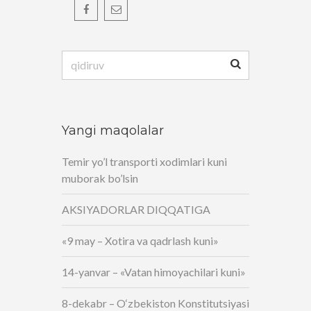
Qidirshish:
Yangi maqolalar
Temir yo’l transporti xodimlari kuni
muborak bo’lsin
AKSIYADORLAR DIQQATIGA
«9 may – Xotira va qadrlash kuni»
14-yanvar – «Vatan himoyachilari kuni»
8-dekabr – O‘zbekiston Konstitutsiyasi