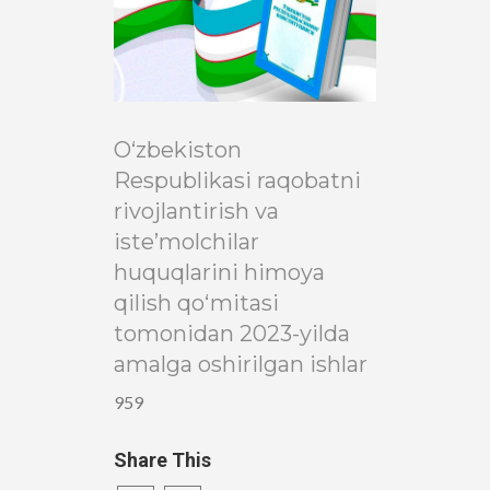
O‘zbekiston
Respublikasi raqobatni
rivojlantirish va
iste’molchilar
huquqlarini himoya
qilish qo‘mitasi
tomonidan 2023-yilda
amalga oshirilgan ishlar
959
Share This