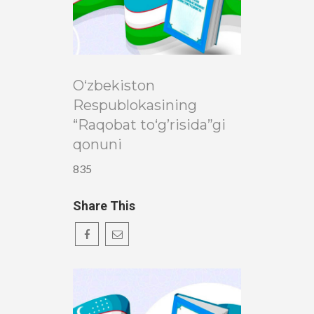
O‘zbekiston
Respublokasining
“Raqobat to‘g’risida”gi
qonuni
835
Share This