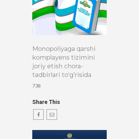
Monopoliyaga qarshi
komplayens tizimini
joriy etish chora-
tadbirlari to‘g’risida
738
Share This