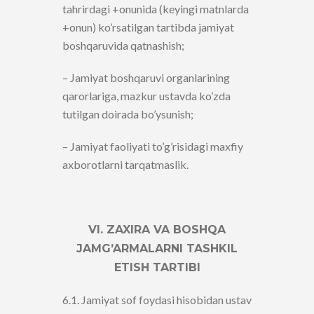
tahrirdagi +onunida (keyingi matnlarda
+onun) ko’rsatilgan tartibda jamiyat
boshqaruvida qatnashish;
– Jamiyat boshqaruvi organlarining
qarorlariga, mazkur ustavda ko’zda
tutilgan doirada bo’ysunish;
– Jamiyat faoliyati to’g’risidagi maxfiy
axborotlarni tarqatmaslik.
VI. ZAXIRA VA BOSHQA
JAMG’ARMALARNI TASHKIL
ETISH TARTIBI
6.1. Jamiyat sof foydasi hisobidan ustav