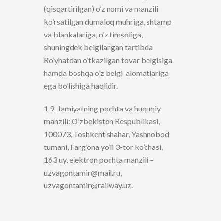
(qisqartirilgan) o’z nomi va manzili
ko’rsatilgan dumaloq muhriga, shtamp
va blankalariga, o’z timsoliga,
shuningdek belgilangan tartibda
Ro’yhatdan o’tkazilgan tovar belgisiga
hamda boshqa o’z belgi-alomatlariga
ega bo’lishiga haqlidir.
1.9. Jamiyatning pochta va huquqiy
manzili: O’zbekiston Respublikasi,
100073, Toshkent shahar, Yashnobod
tumani, Farg’ona yo’li 3-tor ko’chasi,
163 uy, elektron pochta manzili –
uzvagontamir@mail.ru,
uzvagontamir@railway.uz.