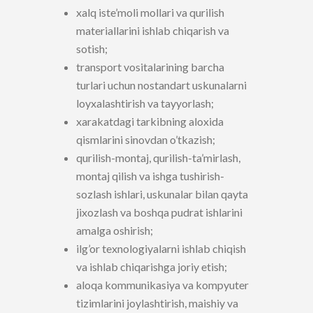
xalq iste’moli mollari va qurilish
materiallarini ishlab chiqarish va
sotish;
transport vositalarining barcha
turlari uchun nostandart uskunalarni
loyxalashtirish va tayyorlash;
xarakatdagi tarkibning aloxida
qismlarini sinovdan o’tkazish;
qurilish-montaj, qurilish-ta’mirlash,
montaj qilish va ishga tushirish-
sozlash ishlari, uskunalar bilan qayta
jixozlash va boshqa pudrat ishlarini
amalga oshirish;
ilg’or texnologiyalarni ishlab chiqish
va ishlab chiqarishga joriy etish;
aloqa kommunikasiya va kompyuter
tizimlarini joylashtirish, maishiy va