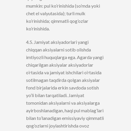
mumkin: pul ko’rinishida (so’mda yoki
chet el valyutasida); turli mulk
ko’rinishida; qimmatli qog’ozlar
ko’rinishida.
4.5. Jamiyat aksiyadorlari yangi
chiqqan aksiyalarni sotib olishda
imtiyozli huquqlarga ega. Agarda yangi
chiqarilgan aksiyalar aksiyadorlar
o’rtasida va jamiyat ishchilari o’rtasida
sotilmagan taqdirda qolgan aksiyalar
fond birjalarida erkin savdoda sotish
yo’li bilan tarqatiladi. Jamiyat
tomonidan aksiyalarni va aksiyalarga
ayirboshlanadigan, haqi pul mablag’lari
bilan to’lanadigan emissiyaviy qimmatli
qog’ozlarni joylashtirishda ovoz