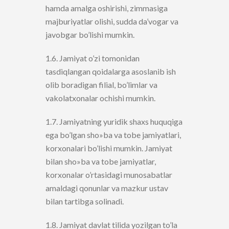
hamda amalga oshirishi, zimmasiga
majburiyatlar olishi, sudda da’vogar va
javobgar bo’lishi mumkin.
1.6. Jamiyat o’zi tomonidan
tasdiqlangan qoidalarga asoslanib ish
olib boradigan filial, bo’limlar va
vakolatxonalar ochishi mumkin.
1.7. Jamiyatning yuridik shaxs huquqiga
ega bo’lgan sho»ba va tobe jamiyatlari,
korxonalari bo’lishi mumkin. Jamiyat
bilan sho»ba va tobe jamiyatlar,
korxonalar o’rtasidagi munosabatlar
amaldagi qonunlar va mazkur ustav
bilan tartibga solinadi.
1.8. Jamiyat davlat tilida yozilgan to’la