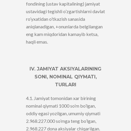
fondining (ustav kapitalining) jamiyat
ustavidagi tegishli o’zgartishlarni davlat
ro’yxatidan o’tkazish sanasida
aniqlanadigan, +onunlarda belgilangan
eng kam miqdoridan kamayib ketsa,
haqli emas.
IV. JAMIYAT AKSIYALARINING
SONI, NOMINAL QIYMATI,
TURLARI
4.1. Jamiyat tomonidan xar birining
nominal qiymati 1000 so’m bo’lgan,
oddiy egasi yozilgan, umumiy qiymati
2.968.227.000 so’mga teng bo’lgan,
2.968.227 dona aksiyalar chiqarilgan.