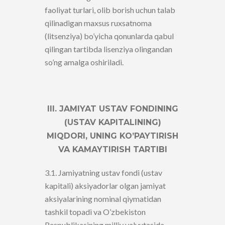
faoliyat turlari, olib borish uchun talab
qilinadigan maxsus ruxsatnoma
(litsenziya) bo’yicha qonunlarda qabul
qilingan tartibda lisenziya olingandan
so’ng amalga oshiriladi.
III. JAMIYAT USTAV FONDINING
(USTAV KAPITALINING)
MIQDORI, UNING KO’PAYTIRISH
VA KAMAYTIRISH TARTIBI
3.1. Jamiyatning ustav fondi (ustav
kapitali) aksiyadorlar olgan jamiyat
aksiyalarining nominal qiymatidan
tashkil topadi va O’zbekiston
Respublikasining milliy valyutasida