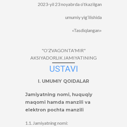
2023-yil 23 noyabrda o‘tkazilgan
umumiy yig’ilishida
«Tasdiqlangan»
"O'ZVAGONTA'MIR"
AKSIYADORLIK JAMIYATINING
USTAVI
I. UMUMIY QOIDALAR
Jamiyatning nomi, huquqiy
maqomi hamda manzili va
elektron pochta manzili
1.1. Jamiyatning nomi: