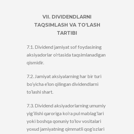
VII. DIVIDENDLARNI
TAQSIMLASH VA TO’LASH
TARTIBI
7.1. Dividend jamiyat sof foydasining
aksiyadorlar o’rtasida taqsimlanadigan
qismidir.
7.2. Jamiyat aksiyalarning har bir turi
bo’yicha e’lon qilingan dividendlarni
to’lashi shart.
7.3. Dividend aksiyadorlarning umumiy
yig’ilishi qaroriga ko’ra pul mablag’lari
yoki boshqa qonuniy to’lov vositalari
yoxud jamiyatning qimmatli qog’ozlari