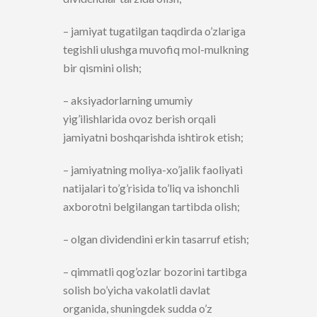
– jamiyat tugatilgan taqdirda o’zlariga
tegishli ulushga muvofiq mol-mulkning
bir qismini olish;
– aksiyadorlarning umumiy
yig’ilishlarida ovoz berish orqali
jamiyatni boshqarishda ishtirok etish;
– jamiyatning moliya-xo’jalik faoliyati
natijalari to’g’risida to’liq va ishonchli
axborotni belgilangan tartibda olish;
– olgan dividendini erkin tasarruf etish;
– qimmatli qog’ozlar bozorini tartibga
solish bo’yicha vakolatli davlat
organida, shuningdek sudda o’z