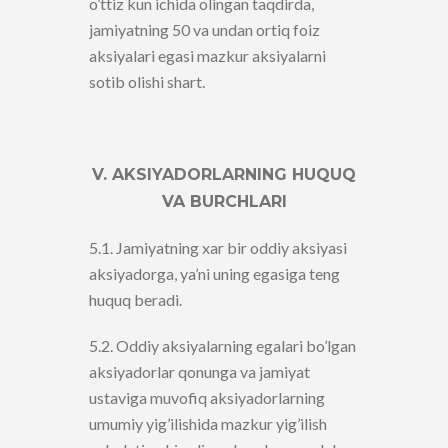
o’ttiz kun ichida olingan taqdirda,
jamiyatning 50 va undan ortiq foiz
aksiyalari egasi mazkur aksiyalarni
sotib olishi shart.
V. AKSIYADORLARNING HUQUQ
VA BURCHLARI
5.1. Jamiyatning xar bir oddiy aksiyasi
aksiyadorga, ya’ni uning egasiga teng
huquq beradi.
5.2. Oddiy aksiyalarning egalari bo’lgan
aksiyadorlar qonunga va jamiyat
ustaviga muvofiq aksiyadorlarning
umumiy yig’ilishida mazkur yig’ilish