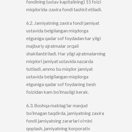
fondining (ustav kapitalining) 15 foizi
miqdorida-zaxira fondi tashkil etiladi.
6.2. Jamiyatning zaxira fondi jamiyat
ustavida belgilangan miqdorga
etguniga qadar sof foydadan har yilgi
majburiy ajratmalar orqali
shakllantiriladi. Har yilgi ajratmalarning
miqdori jamiyat ustavida nazarda
tutiladi, ammo bu miqdor jamiyat
ustavida belgilangan miqdorga
etguniga qadar sof foydaning besh
foizidan kam bo’lmasligi kerak.
6.3. Boshqa mablag’lar mavjud
bo’lmagan taqdirda, jamiyatning zaxira
fondi jamiyatning zararlari o’rnini
qoplash, jamiyatning korporativ