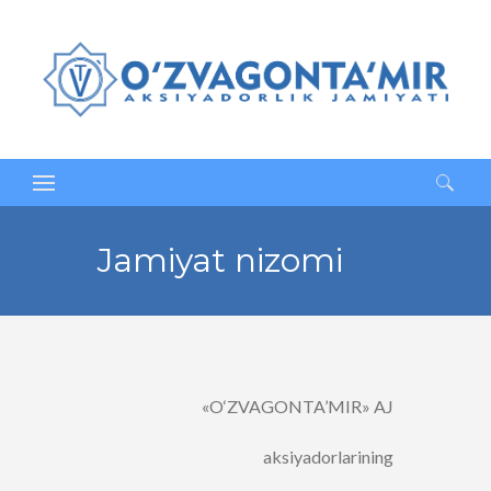
Qidirshish:
Jamiyat nizomi
«O‘ZVAGONTA’MIR» AJ
aksiyadorlarining