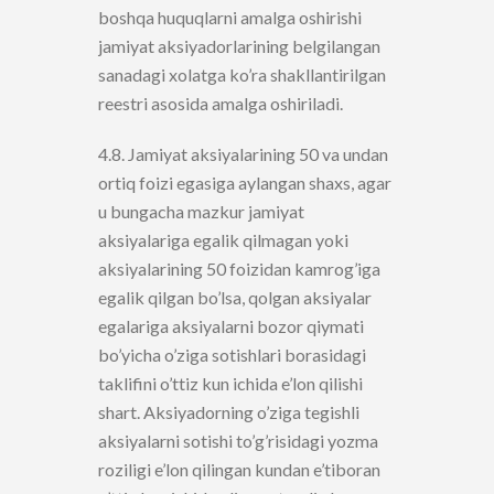
boshqa huquqlarni amalga oshirishi
jamiyat aksiyadorlarining belgilangan
sanadagi xolatga ko’ra shakllantirilgan
reestri asosida amalga oshiriladi.
4.8. Jamiyat aksiyalarining 50 va undan
ortiq foizi egasiga aylangan shaxs, agar
u bungacha mazkur jamiyat
aksiyalariga egalik qilmagan yoki
aksiyalarining 50 foizidan kamrog’iga
egalik qilgan bo’lsa, qolgan aksiyalar
egalariga aksiyalarni bozor qiymati
bo’yicha o’ziga sotishlari borasidagi
taklifini o’ttiz kun ichida e’lon qilishi
shart. Aksiyadorning o’ziga tegishli
aksiyalarni sotishi to’g’risidagi yozma
roziligi e’lon qilingan kundan e’tiboran