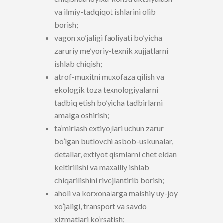
va ilmiy-tadqiqot ishlarini olib
borish;
vagon xo’jaligi faoliyati bo’yicha
zaruriy me’yoriy-texnik xujjatlarni
ishlab chiqish;
atrof-muxitni muxofaza qilish va
ekologik toza texnologiyalarni
tadbiq etish bo’yicha tadbirlarni
amalga oshirish;
ta’mirlash extiyojlari uchun zarur
bo’lgan butlovchi asbob-uskunalar,
detallar, extiyot qismlarni chet eldan
keltirilishi va maxalliy ishlab
chiqarilishini rivojlantirib borish;
aholi va korxonalarga maishiy uy-joy
xo’jaligi, transport va savdo
xizmatlari ko’rsatish;