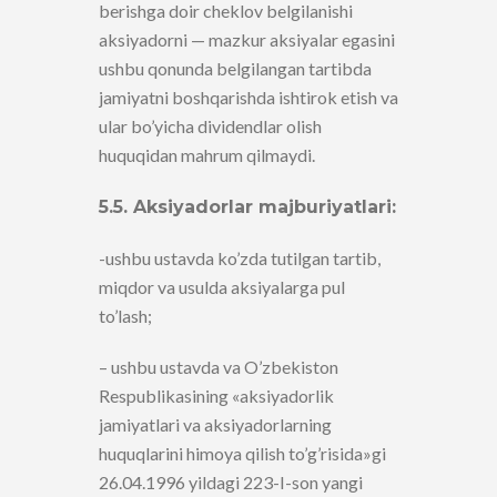
berishga doir cheklov belgilanishi
aksiyadorni — mazkur aksiyalar egasini
ushbu qonunda belgilangan tartibda
jamiyatni boshqarishda ishtirok etish va
ular bo’yicha dividendlar olish
huquqidan mahrum qilmaydi.
5.5. Aksiyadorlar majburiyatlari:
-ushbu ustavda ko’zda tutilgan tartib,
miqdor va usulda aksiyalarga pul
to’lash;
– ushbu ustavda va O’zbekiston
Respublikasining «aksiyadorlik
jamiyatlari va aksiyadorlarning
huquqlarini himoya qilish to’g’risida»gi
26.04.1996 yildagi 223-I-son yangi