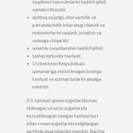
taqdimot marosimlarini tashkil qilish
xamda o’tkazish;
qishloq xo’jaligi, chorvachilik va
parrandachilik bilan shug’ullanish va
mahsulotlarini saqlash, jo’natish va
sotuvga chiqarish;
umumiy ovqatlanishni tashkil qilish;
tashqi iqtisodiy faoliyat;
O’zbekiston Respublikasi
qonunlariga zid bo’lmagan boshqa
faoliyat va xizmat turlarini amalga
oshirish.
2.3. Jamiyat qonun xujjatlarida man
etilmagan va ta’sis xujjatlarida
ko’rsatilmagan istalgan faoliyat turi
bilan +onun xujjatlarida belgilangan
tartibda shug’ullanishi mumkin. Barcha