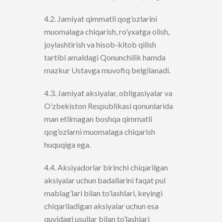
4.2. Jamiyat qimmatli qog’ozlarini
muomalaga chiqarish, ro’yxatga olish,
joylashtirish va hisob-kitob qilish
tartibi amaldagi Qonunchilik hamda
mazkur Ustavga muvofiq belgilanadi.
4.3. Jamiyat aksiyalar, obligasiyalar va
O’zbekiston Respublikasi qonunlarida
man etilmagan boshqa qimmatli
qog’ozlarni muomalaga chiqarish
huquqiga ega.
4.4. Aksiyadorlar birinchi chiqarilgan
aksiyalar uchun badallarini faqat pul
mablag’lari bilan to’lashlari, keyingi
chiqariladigan aksiyalar uchun esa
quyidagi usullar bilan to’lashlari