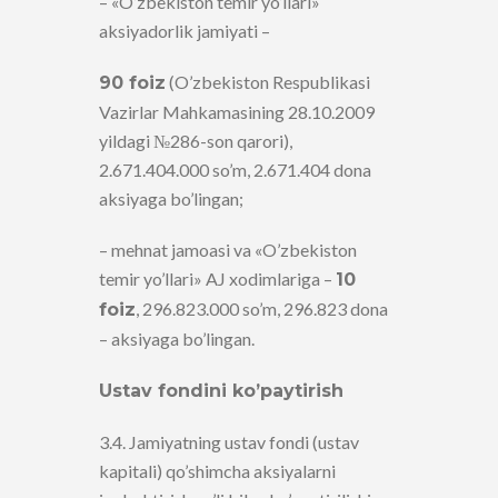
– «O’zbekiston temir yo’llari»
aksiyadorlik jamiyati –
(O’zbekiston Respublikasi
90 foiz
Vazirlar Mahkamasining 28.10.2009
yildagi №286-son qarori),
2.671.404.000 so’m, 2.671.404 dona
aksiyaga bo’lingan;
– mehnat jamoasi va «O’zbekiston
temir yo’llari» AJ xodimlariga –
10
, 296.823.000 so’m, 296.823 dona
foiz
– aksiyaga bo’lingan.
Ustav fondini ko’paytirish
3.4. Jamiyatning ustav fondi (ustav
kapitali) qo’shimcha aksiyalarni