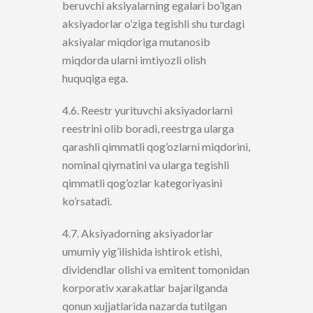
beruvchi aksiyalarning egalari bo’lgan
aksiyadorlar o’ziga tegishli shu turdagi
aksiyalar miqdoriga mutanosib
miqdorda ularni imtiyozli olish
huquqiga ega.
4.6. Reestr yurituvchi aksiyadorlarni
reestrini olib boradi, reestrga ularga
qarashli qimmatli qog’ozlarni miqdorini,
nominal qiymatini va ularga tegishli
qimmatli qog’ozlar kategoriyasini
ko’rsatadi.
4.7. Aksiyadorning aksiyadorlar
umumiy yig’ilishida ishtirok etishi,
dividendlar olishi va emitent tomonidan
korporativ xarakatlar bajarilganda
qonun xujjatlarida nazarda tutilgan