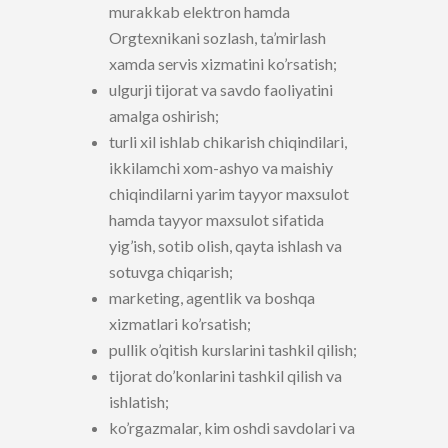
murakkab elektron hamda
Orgtexnikani sozlash, ta’mirlash
xamda servis xizmatini ko’rsatish;
ulgurji tijorat va savdo faoliyatini
amalga oshirish;
turli xil ishlab chikarish chiqindilari,
ikkilamchi xom-ashyo va maishiy
chiqindilarni yarim tayyor maxsulot
hamda tayyor maxsulot sifatida
yig’ish, sotib olish, qayta ishlash va
sotuvga chiqarish;
marketing, agentlik va boshqa
xizmatlari ko’rsatish;
pullik o’qitish kurslarini tashkil qilish;
tijorat do’konlarini tashkil qilish va
ishlatish;
ko’rgazmalar, kim oshdi savdolari va