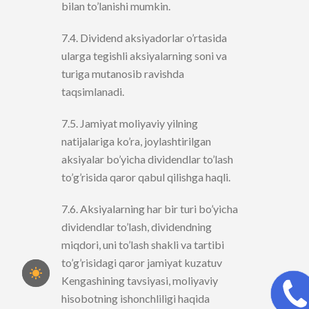
bilan to’lanishi mumkin.
7.4. Dividend aksiyadorlar o’rtasida
ularga tegishli aksiyalarning soni va
turiga mutanosib ravishda
taqsimlanadi.
7.5. Jamiyat moliyaviy yilning
natijalariga ko’ra, joylashtirilgan
aksiyalar bo’yicha dividendlar to’lash
to’g’risida qaror qabul qilishga haqli.
7.6. Aksiyalarning har bir turi bo’yicha
dividendlar to’lash, dividendning
miqdori, uni to’lash shakli va tartibi
to’g’risidagi qaror jamiyat kuzatuv
Kengashining tavsiyasi, moliyaviy
CALL M
hisobotning ishonchliligi haqida