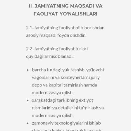
II .JAMIYATNING MAQSADI VA
FAOLIYAT YO’NALISHLARI
2.1. Jamiyatning faoliyat olib borishdan
asosiy maqsadi foyda olishdir.
2.2. Jamiyatning faoliyat turlari
quyidagilar hisoblanadi:
barcha turdagi yuk tashish, yo’lovchi
vagonlarini va konteynerlarni joriy,
depo va kapital ta’mirlash hamda
modernizasiya qilish;
xarakatdagi tarkibning extiyot
qismlarini va detallarini ta’mirlash va
modernizasiya qilish;
zamonaviy texnologiyalarini ishlab
chiqishda loyixa-konstruktsiyalash