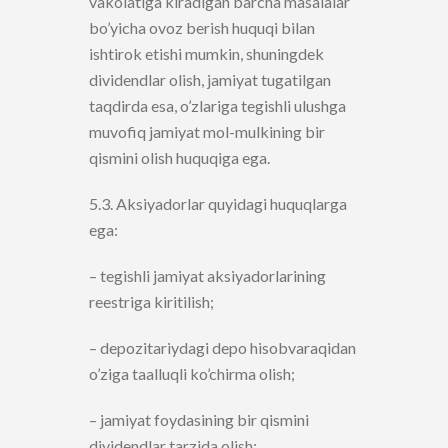
vakolatiga kiradigan barcha masalalar
bo’yicha ovoz berish huquqi bilan
ishtirok etishi mumkin, shuningdek
dividendlar olish, jamiyat tugatilgan
taqdirda esa, o’zlariga tegishli ulushga
muvofiq jamiyat mol-mulkining bir
qismini olish huquqiga ega.
5.3. Aksiyadorlar quyidagi huquqlarga
ega:
– tegishli jamiyat aksiyadorlarining
reestriga kiritilish;
– depozitariydagi depo hisobvaraqidan
o’ziga taalluqli ko’chirma olish;
– jamiyat foydasining bir qismini
dividendlar tarzida olish;