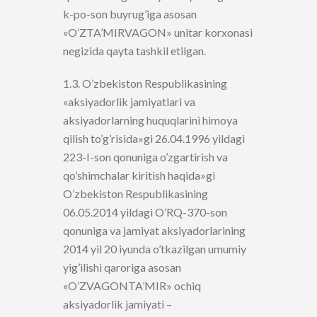
k-po-son buyrug’iga asosan
«O’ZTA’MIRVAGON» unitar korxonasi
negizida qayta tashkil etilgan.
1.3. O’zbekiston Respublikasining
«aksiyadorlik jamiyatlari va
aksiyadorlarning huquqlarini himoya
qilish to’g’risida»gi 26.04.1996 yildagi
223-I-son qonuniga o’zgartirish va
qo’shimchalar kiritish haqida»gi
O’zbekiston Respublikasining
06.05.2014 yildagi O’RQ-370-son
qonuniga va jamiyat aksiyadorlarining
2014 yil 20 iyunda o’tkazilgan umumiy
yig’ilishi qaroriga asosan
«O’ZVAGONTA’MIR» ochiq
aksiyadorlik jamiyati –