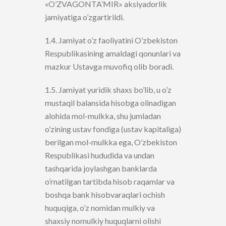
«O’ZVAGONTA’MIR» aksiyadorlik
jamiyatiga o’zgartirildi.
1.4. Jamiyat o’z faoliyatini O’zbekiston
Respublikasining amaldagi qonunlari va
mazkur Ustavga muvofiq olib boradi.
1.5. Jamiyat yuridik shaxs bo’lib, u o’z
mustaqil balansida hisobga olinadigan
alohida mol-mulkka, shu jumladan
o’zining ustav fondiga (ustav kapitaliga)
berilgan mol-mulkka ega, O’zbekiston
Respublikasi hududida va undan
tashqarida joylashgan banklarda
o’rnatilgan tartibda hisob raqamlar va
boshqa bank hisobvaraqlari ochish
huquqiga, o’z nomidan mulkiy va
shaxsiy nomulkiy huquqlarni olishi