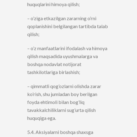
huquqlarini himoya qilish;
– o’ziga etkazilgan zararning o’rni
qoplanishini belgilangan tartibda talab
qilish;
– o’z manfaatlarini ifodalash va himoya
qilish maqsadida uyushmalarga va
boshqa nodavlat notijorat
tashkilotlariga birlashish;
– qimmatli qog’ozlarni olishda zarar
ko’rish, shu jumladan boy berilgan
foyda ehtimoli bilan bog’liq
tavakkalchiliklarni sug’urta qilish
huquqiga ega.
5.4. Aksiyalarni boshqa shaxsga