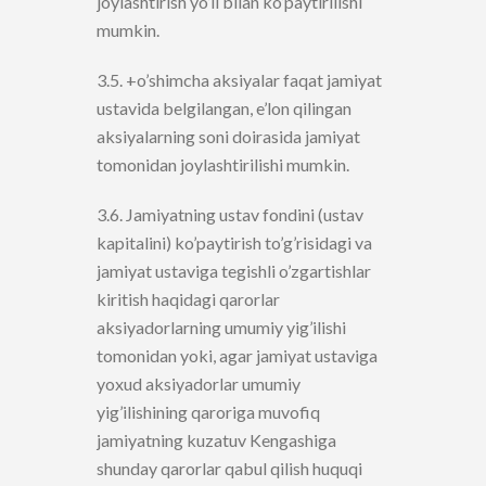
joylashtirish yo’li bilan ko’paytirilishi
mumkin.
3.5. +o’shimcha aksiyalar faqat jamiyat
ustavida belgilangan, e’lon qilingan
aksiyalarning soni doirasida jamiyat
tomonidan joylashtirilishi mumkin.
3.6. Jamiyatning ustav fondini (ustav
kapitalini) ko’paytirish to’g’risidagi va
jamiyat ustaviga tegishli o’zgartishlar
kiritish haqidagi qarorlar
aksiyadorlarning umumiy yig’ilishi
tomonidan yoki, agar jamiyat ustaviga
yoxud aksiyadorlar umumiy
yig’ilishining qaroriga muvofiq
jamiyatning kuzatuv Kengashiga
shunday qarorlar qabul qilish huquqi