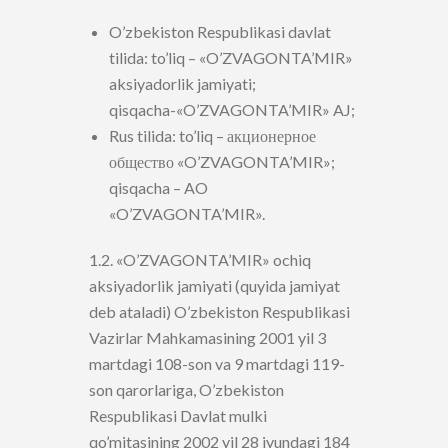
O’zbekiston Respublikasi davlat
tilida: to’liq – «O’ZVAGONTA’MIR»
aksiyadorlik jamiyati;
qisqacha-«O’ZVAGONTA’MIR» AJ;
Rus tilida: to’liq – акционерное
общество «O’ZVAGONTA’MIR»;
qisqacha – AO
«O’ZVAGONTA’MIR».
1.2. «O’ZVAGONTA’MIR» ochiq
aksiyadorlik jamiyati (quyida jamiyat
deb ataladi) O’zbekiston Respublikasi
Vazirlar Mahkamasining 2001 yil 3
martdagi 108-son va 9 martdagi 119-
son qarorlariga, O’zbekiston
Respublikasi Davlat mulki
qo’mitasining 2002 yil 28 iyundagi 184