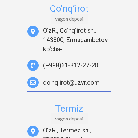
Qo‘nq‘irot
vagon deposi
O‘zR., Qo‘nq‘irot sh.,
143800, Ermagambetov
ko‘cha-1
(+998)61-312-27-20
qo‘nq‘irot@uzvr.com
Termiz
vagon deposi
O‘zR., Termez sh.,