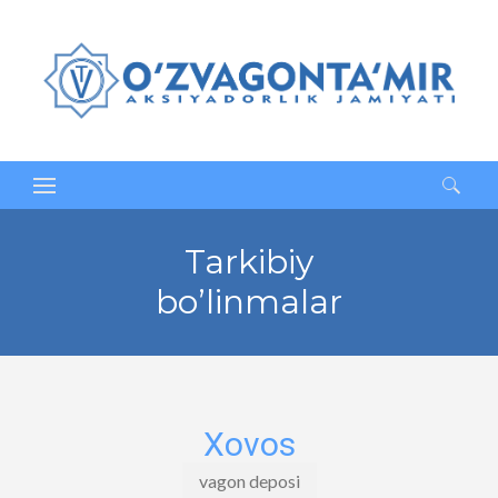
Qidirshish:
Tarkibiy
bo’linmalar
Xovos
vagon deposi