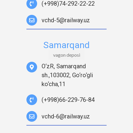
(+998)74-292-22-22
vchd-5@railway.uz
Samarqand
vagon deposi
O‘zR, Samarqand
sh.,103002, Go‘ro‘gli
ko‘cha,11
(+998)66-229-76-84
vchd-6@railway.uz