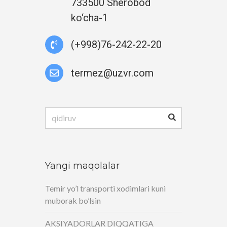
733500 Sherobod
ko‘cha-1
(+998)76-242-22-20
termez@uzvr.com
Qidirshish:
Yangi maqolalar
Temir yo’l transporti xodimlari kuni
muborak bo’lsin
AKSIYADORLAR DIQQATIGA