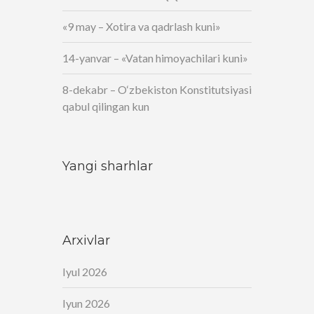
«9 may – Xotira va qadrlash kuni»
14-yanvar – «Vatan himoyachilari kuni»
8-dekabr – O‘zbekiston Konstitutsiyasi
qabul qilingan kun
Yangi sharhlar
Arxivlar
Iyul 2026
Iyun 2026