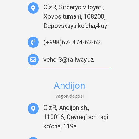
O‘zR, Sirdaryo viloyati,
Хovos tumani, 108200,
Depovskaya ko‘cha,4 uy
(+998)67- 474-62-62
vchd-3@railway.uz
Andijon
vagon deposi
O‘zR, Andijon sh.,
110016, Qayrag‘och tagi
ko‘cha, 119а