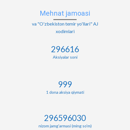
Mehnat jamoasi
va "O'zbekiston temir yo'llari" AJ
xodimlari
296823
Aksiyalar soni
1000
1 dona aksiya qiymati
296823000
nizom jamg'armasi (ming so'm)