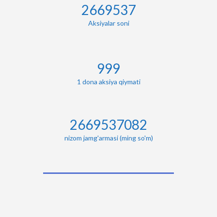
2671404
Aksiyalar soni
1000
1 dona aksiya qiymati
2671404000
nizom jamg'armasi (ming so'm)