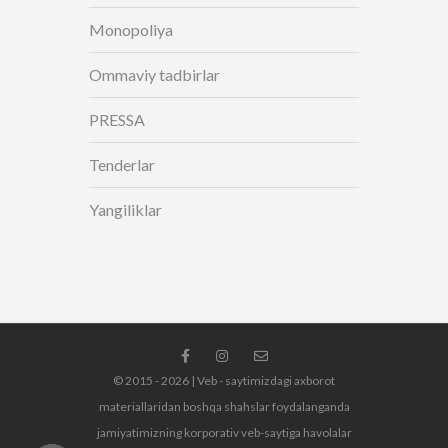
Monopoliya
Ommaviy tadbirlar
PRESSA
Tenderlar
Yangiliklar
© 2015 - 2026 | Veb - saytimizdagi axborot
materiallaridan boshqa shahslar foydalanganda
jamiyatimizning korporativ veb-saytiga havolalar