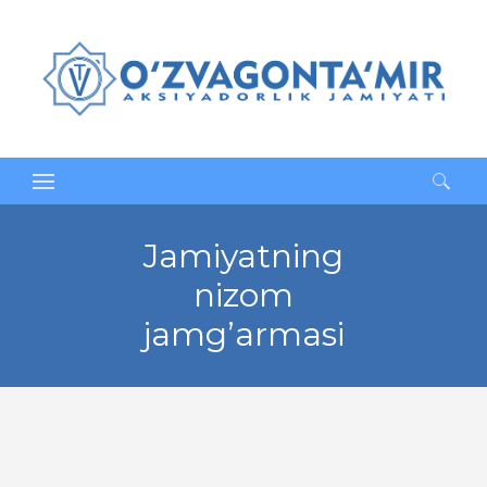
Qidirshish:
Jamiyatning
nizom
jamg’armasi