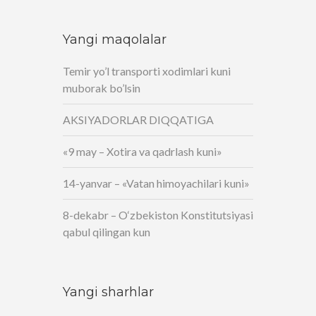
Yangi maqolalar
Temir yo’l transporti xodimlari kuni
muborak bo’lsin
AKSIYADORLAR DIQQATIGA
«9 may – Xotira va qadrlash kuni»
14-yanvar – «Vatan himoyachilari kuni»
8-dekabr – O‘zbekiston Konstitutsiyasi
qabul qilingan kun
Yangi sharhlar