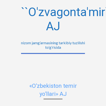
``O'zvagonta'mir
AJ
nizom jamg’armasining tarkibiy tuzilishi
to’g’risida
«O’zbekiston temir
yo’llari» AJ