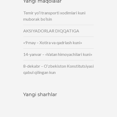
Yangi maqolalar
Temir yo’l transporti xodimlari kuni
muborak bo’lsin
AKSIYADORLAR DIQQATIGA
«9 may – Xotira va qadrlash kuni»
14-yanvar – «Vatan himoyachilari kuni»
8-dekabr – O‘zbekiston Konstitutsiyasi
qabul qilingan kun
Yangi sharhlar