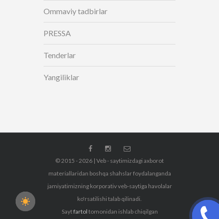
Ommaviy tadbirlar
PRESSA
Tenderlar
Yangiliklar
© 2015 - 2026 | Veb - saytimizdagi axborot
materiallaridan boshqa shahslar foydalanganda
jamiyatimizning korporativ veb-saytiga havolalar
ko'rsatilishi talab qilinadi.
Sayt
fartol
tomonidan ishlab chiqilgan
CALL M