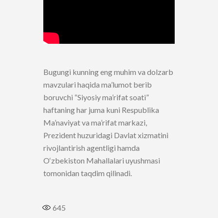
Bugungi kunning eng muhim va dolzarb
mavzulari haqida ma’lumot berib
boruvchi “Siyosiy ma’rifat soati”
haftaning har juma kuni Respublika
Ma’naviyat va ma’rifat markazi,
Prezident huzuridagi Davlat xizmatini
rivojlantirish agentligi hamda
O‘zbekiston Mahallalari uyushmasi
tomonidan taqdim qilinadi.
645