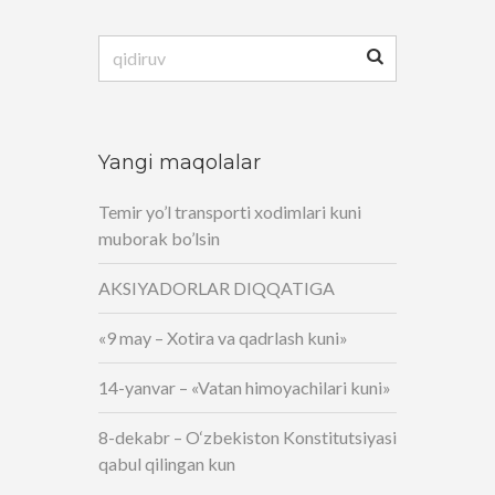
Qidirshish:
Yangi maqolalar
Temir yo’l transporti xodimlari kuni
muborak bo’lsin
AKSIYADORLAR DIQQATIGA
«9 may – Xotira va qadrlash kuni»
14-yanvar – «Vatan himoyachilari kuni»
8-dekabr – O‘zbekiston Konstitutsiyasi
qabul qilingan kun