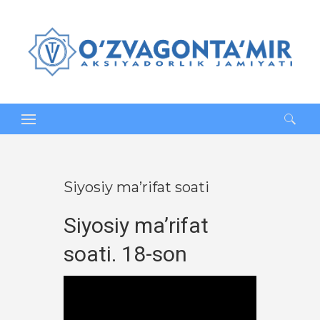
Qidirshish:
Siyosiy ma’rifat soati
Siyosiy ma’rifat
soati. 18-son