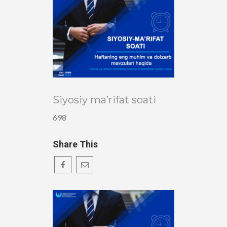
Siyosiy ma’rifat soati
698
Share This