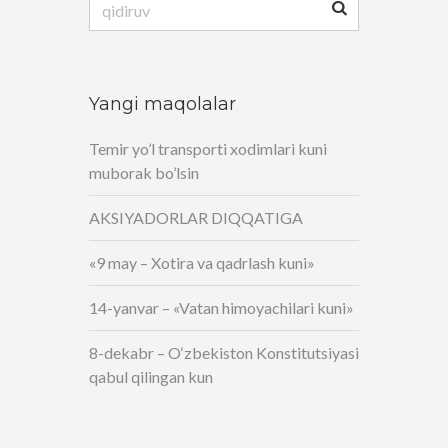
Yangi maqolalar
Temir yo’l transporti xodimlari kuni
muborak bo’lsin
AKSIYADORLAR DIQQATIGA
«9 may – Xotira va qadrlash kuni»
14-yanvar – «Vatan himoyachilari kuni»
8-dekabr – O‘zbekiston Konstitutsiyasi
qabul qilingan kun