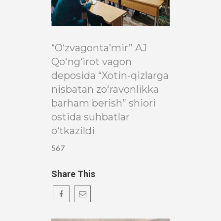
“O‘zvagonta’mir” AJ
Qo‘ng‘irot vagon
deposida “Xotin-qizlarga
nisbatan zo‘ravonlikka
barham berish” shiori
ostida suhbatlar
o‘tkazildi
567
Share This