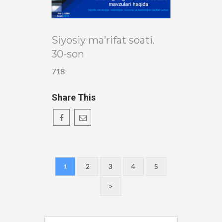
Siyosiy ma’rifat soati.
30-son
718
Share This
2
3
4
5
1
>
Qidirshish: