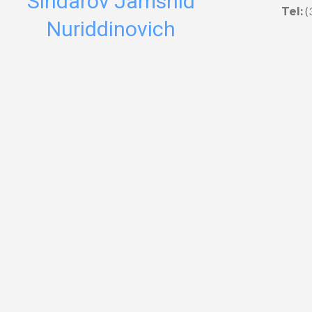
Sindarov Jamshid
(
Tel:
Nuriddinovich