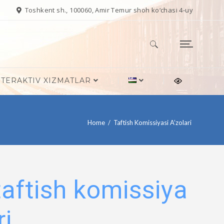
Toshkent sh., 100060, Amir Temur shoh ko‘chasi 4-uy
Qidirshish:
NTERAKTIV XIZMATLAR
Home
/
Taftish Komissiyasi A’zolari
taftish komissiya
ri