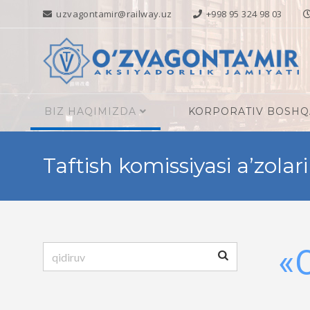
uzvagontamir@railway.uz
+998 95 324 98 03
BIZ HAQIMIZDA
KORPORATIV BOSH
Taftish komissiyasi a’zolari
Qidirshish:
«