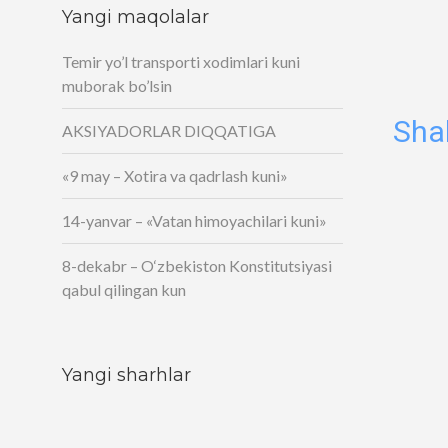
Yangi maqolalar
Temir yo’l transporti xodimlari kuni
muborak bo’lsin
Sha
AKSIYADORLAR DIQQATIGA
«9 may – Xotira va qadrlash kuni»
14-yanvar – «Vatan himoyachilari kuni»
8-dekabr – O‘zbekiston Konstitutsiyasi
qabul qilingan kun
Yangi sharhlar