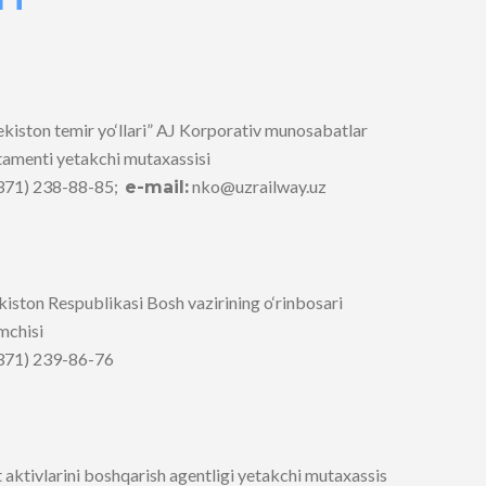
kiston temir yo‘llari” AJ Korporativ munosabatlar
amenti yetakchi mutaxassisi
371) 238-88-85;
nko@uzrailway.uz
e-mail:
iston Respublikasi Bosh vazirining o‘rinbosari
mchisi
371) 239-86-76
 aktivlarini boshqarish agentligi yetakchi mutaxassis