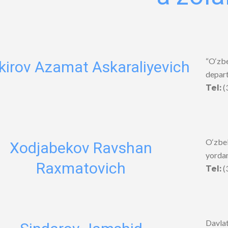
“O‘zbe
kirov Azamat Askaraliyevich
depart
(
Tel:
O‘zbek
Xodjabekov Ravshan
yorda
Raxmatovich
(
Tel:
Davlat