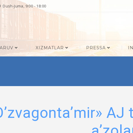
Dush-Juma, 9:00 - 18:00
QARUV
XIZMATLAR
PRESSA
I
O’zvagonta’mir» AJ 
a’zola