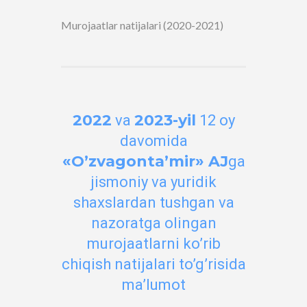
Murojaatlar natijalari (2020-2021)
2022
2023-yil
va
12 oy
davomida
«O’zvagonta’mir» AJ
ga
jismoniy va yuridik
shaxslardan tushgan va
nazoratga olingan
murojaatlarni ko’rib
chiqish natijalari to’g’risida
ma’lumot