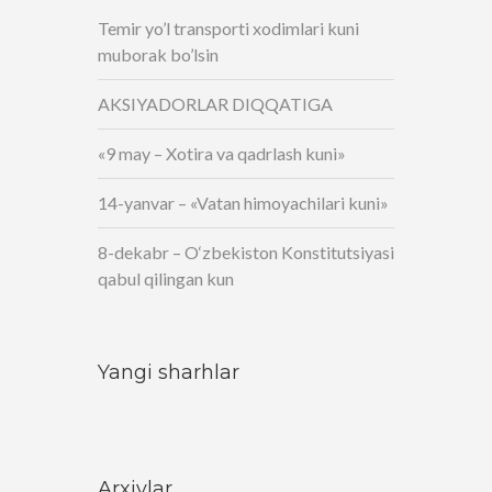
Temir yo’l transporti xodimlari kuni
muborak bo’lsin
AKSIYADORLAR DIQQATIGA
«9 may – Xotira va qadrlash kuni»
14-yanvar – «Vatan himoyachilari kuni»
8-dekabr – O‘zbekiston Konstitutsiyasi
qabul qilingan kun
Yangi sharhlar
Arxivlar