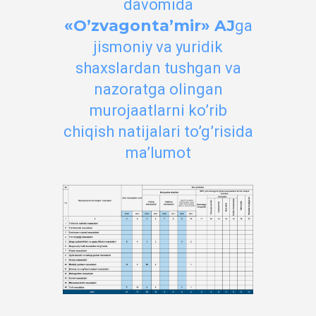
davomida
«O’zvagonta’mir» AJ
ga
jismoniy va yuridik
shaxslardan tushgan va
nazoratga olingan
murojaatlarni ko’rib
chiqish natijalari to’g’risida
ma’lumot