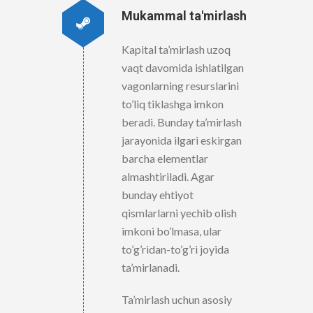
Mukammal ta'mirlash
Kapital ta’mirlash uzoq
vaqt davomida ishlatilgan
vagonlarning resurslarini
to’liq tiklashga imkon
beradi. Bunday ta’mirlash
jarayonida ilgari eskirgan
barcha elementlar
almashtiriladi. Agar
bunday ehtiyot
qismlarlarni yechib olish
imkoni bo’lmasa, ular
to’g’ridan-to’g’ri joyida
ta’mirlanadi.
Ta’mirlash uchun asosiy