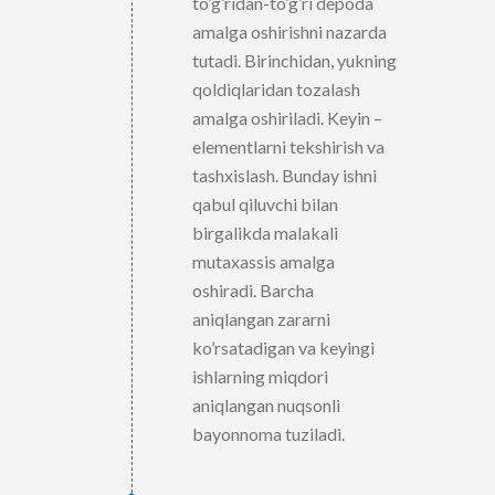
to’g’ridan-to’g’ri depoda
amalga oshirishni nazarda
tutadi. Birinchidan, yukning
qoldiqlaridan tozalash
amalga oshiriladi. Keyin –
elementlarni tekshirish va
tashxislash. Bunday ishni
qabul qiluvchi bilan
birgalikda malakali
mutaxassis amalga
oshiradi. Barcha
aniqlangan zararni
ko’rsatadigan va keyingi
ishlarning miqdori
aniqlangan nuqsonli
bayonnoma tuziladi.