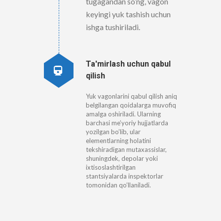
tugagandan so’ng, vagon
keyingi yuk tashish uchun
ishga tushiriladi.
Ta'mirlash uchun qabul
qilish
Yuk vagonlarini qabul qilish aniq
belgilangan qoidalarga muvofiq
amalga oshiriladi. Ularning
barchasi me’yoriy hujjatlarda
yozilgan bo’lib, ular
elementlarning holatini
tekshiradigan mutaxassislar,
shuningdek, depolar yoki
ixtisoslashtirilgan
stantsiyalarda inspektorlar
tomonidan qo’llaniladi.