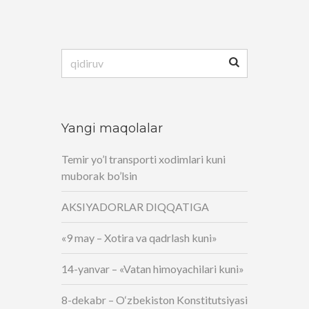
Qidirshish:
Yangi maqolalar
Temir yo’l transporti xodimlari kuni
muborak bo’lsin
AKSIYADORLAR DIQQATIGA
«9 may – Xotira va qadrlash kuni»
14-yanvar – «Vatan himoyachilari kuni»
8-dekabr – O‘zbekiston Konstitutsiyasi