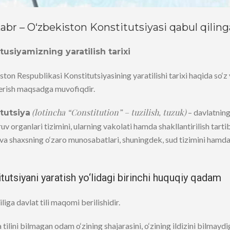
abr – O‘zbekiston Konstitutsiyasi qabul qilin
tusiyamizning yaratilish tarixi
ton Respublikasi Konstitutsiyasining yaratilishi tarixi haqida so‘z
erish maqsadga muvofiqdir.
(lotincha “Constitution” – tuzilish, tuzuk)
– davlatning
tutsiya
v organlari tizimini, ularning vakolati hamda shakllantirilish tartibi
va shaxsning o‘zaro munosabatlari, shuningdek, sud tizimini hamda
tutsiyani yaratish yo‘lidagi birinchi huquqiy qadam
iliga davlat tili maqomi berilishidir.
 tilini bilmagan odam o‘zining shajarasini, o‘zining ildizini bilmaydi