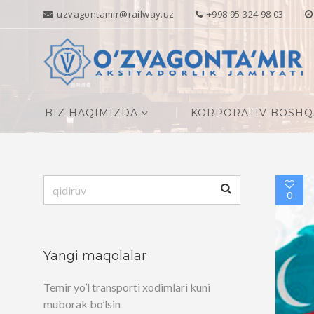
uzvagontamir@railway.uz
+998 95 324 98 03
BIZ HAQIMIZDA
KORPORATIV BOSH
Qidirshish:
0
Yangi maqolalar
Temir yo’l transporti xodimlari kuni
muborak bo’lsin