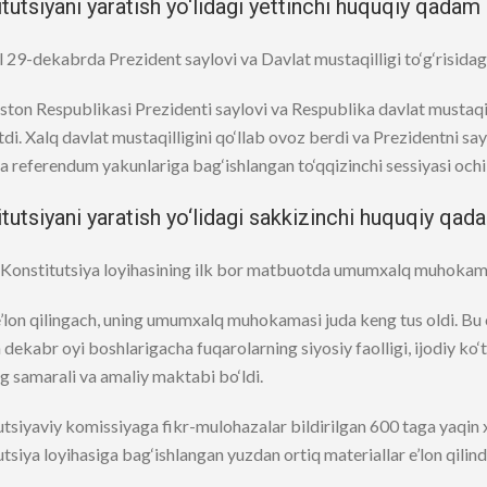
tutsiyani yaratish yo‘lidagi yettinchi huquqiy qadam
 29-dekabrda Prezident saylovi va Davlat mustaqilligi to‘g‘risidagi
ton Respublikasi Prezidenti saylovi va Respublika davlat mustaqi
‘tdi. Xalq davlat mustaqilligini qo‘llab ovoz berdi va Prezidentni s
a referendum yakunlariga bag‘ishlangan to‘qqizinchi sessiyasi ochil
tutsiyani yaratish yo‘lidagi sakkizinchi huquqiy qad
 Konstitutsiya loyihasining ilk bor matbuotda umumxalq muhokamasi
e’lon qilingach, uning umumxalq muhokamasi juda keng tus oldi. B
 dekabr oyi boshlarigacha fuqarolarning siyosiy faolligi, ijodiy k
ng samarali va amaliy maktabi bo‘ldi.
tsiyaviy komissiyaga fikr-mulohazalar bildirilgan 600 taga yaqin 
tsiya loyihasiga bag‘ishlangan yuzdan ortiq materiallar e’lon qilind