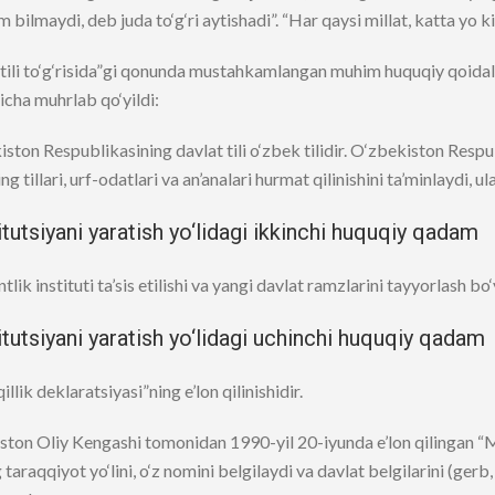
am bilmaydi, deb juda to‘g‘ri aytishadi”. “Har qaysi millat, katta yo kic
 tili to‘g‘risida”gi qonunda mustahkamlangan muhim huquqiy qoid
cha muhrlab qo‘yildi:
ston Respublikasining davlat tili o‘zbek tilidir. O‘zbekiston Respu
ing tillari, urf-odatlari va an’analari hurmat qilinishini ta’minlaydi, u
tutsiyani yaratish yo‘lidagi ikkinchi huquqiy qadam
tlik instituti ta’sis etilishi va yangi davlat ramzlarini tayyorlash bo
tutsiyani yaratish yo‘lidagi uchinchi huquqiy qadam
llik deklaratsiyasi”ning e’lon qilinishidir.
ston Oliy Kengashi tomonidan 1990-yil 20-iyunda e’lon qilingan “
g taraqqiyot yo‘lini, o‘z nomini belgilaydi va davlat belgilarini (ger