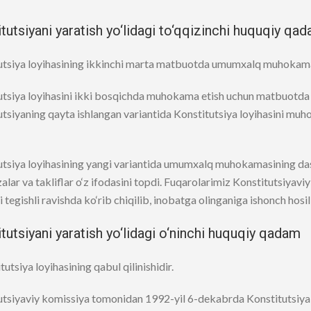
tutsiyani yaratish yo‘lidagi to‘qqizinchi huquqiy qa
utsiya loyihasining ikkinchi marta matbuotda umumxalq muhokamasi 
tsiya loyihasini ikki bosqichda muhokama etish uchun matbuotda e’
tsiyaning qayta ishlangan variantida Konstitutsiya loyihasini muhok
utsiya loyihasining yangi variantida umumxalq muhokamasining dast
lar va takliflar o‘z ifodasini topdi. Fuqarolarimiz Konstitutsiyavi
ri tegishli ravishda ko‘rib chiqilib, inobatga olinganiga ishonch hosil 
tutsiyani yaratish yo‘lidagi o‘ninchi huquqiy qadam
tutsiya loyihasining qabul qilinishidir.
utsiyaviy komissiya tomonidan 1992-yil 6-dekabrda Konstitutsiya 