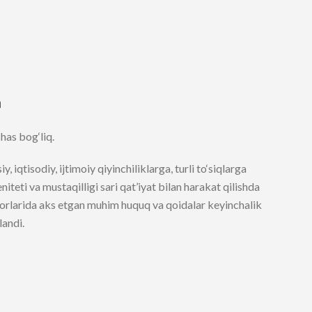
m
has bog‘liq.
, iqtisodiy, ijtimoiy qiyinchiliklarga, turli to‘siqlarga
teti va mustaqilligi sari qat’iyat bilan harakat qilishda
orlarida aks etgan muhim huquq va qoidalar keyinchalik
andi.