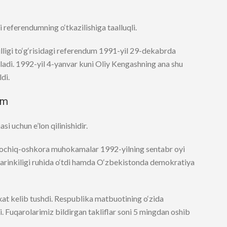
 referendumning o‘tkazilishiga taalluqli.
lligi to‘g‘risidagi referendum 1991-yil 29-dekabrda
ayladi. 1992-yil 4-yanvar kuni Oliy Kengashning ana shu
di.
am
 uchun e’lon qilinishidir.
u ochiq-oshkora muhokamalar 1992-yilning sentabr oyi
o‘tarinkiligi ruhida o‘tdi hamda O‘zbekistonda demokratiya
xat kelib tushdi. Respublika matbuotining o‘zida
i. Fuqarolarimiz bildirgan takliflar soni 5 mingdan oshib