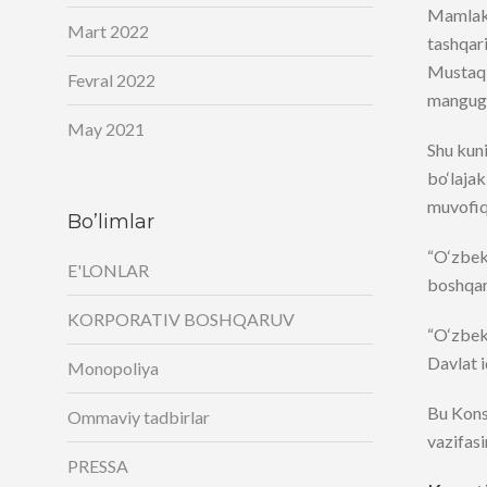
Mamlaka
Mart 2022
tashqari
Mustaqil
Fevral 2022
manguga
May 2021
Shu kuni
bo‘lajak
muvofiq
Bo’limlar
“O‘zbeki
E'LONLAR
boshqaru
KORPORATIV BOSHQARUV
“O‘zbek
Davlat i
Monopoliya
Bu Konst
Ommaviy tadbirlar
vazifasi
PRESSA