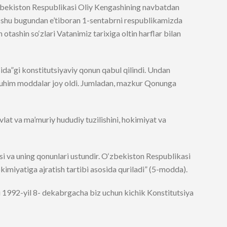
zbekiston Respublikasi Oliy Kengashining navbatdan
en shu bugundan e’tiboran 1-sentabrni respublikamizda
otashin so‘zlari Vatanimiz tarixiga oltin harflar bilan
sida”gi konstitutsiyaviy qonun qabul qilindi. Undan
r muhim moddalar joy oldi. Jumladan, mazkur Qonunga
vlat va ma’muriy hududiy tuzilishini, hokimiyat va
 va uning qonunlari ustundir. O‘zbekiston Respublikasi
kimiyatiga ajratish tartibi asosida quriladi” (5-modda).
i 1992-yil 8- dekabrgacha biz uchun kichik Konstitutsiya