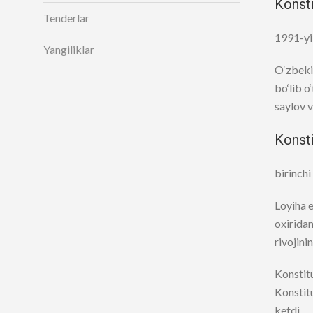
Konsti
Tenderlar
1991-yil
Yangiliklar
O‘zbekis
bo‘lib o
saylov v
Konsti
birinchi
Loyiha 
oxiridan
rivojini
Konstitu
Konstitu
ketdi.