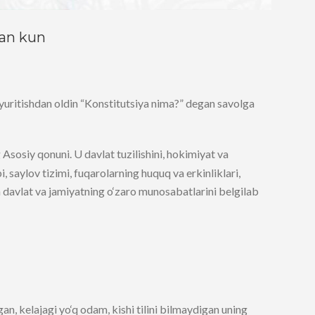
gan kun
 yuritishdan oldin “Konstitutsiya nima?” degan savolga
 Asosiy qonuni. U davlat tuzilishini, hokimiyat va
, saylov tizimi, fuqarolarning huquq va erkinliklari,
 davlat va jamiyatning o‘zaro munosabatlarini belgilab
gan, kelajagi yo‘q odam, kishi tilini bilmaydigan uning