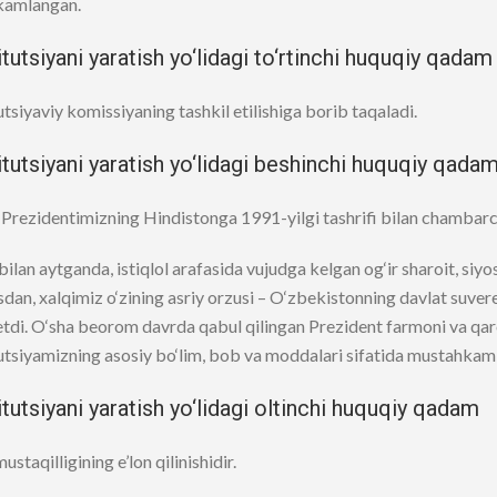
kamlangan.
tutsiyani yaratish yo‘lidagi to‘rtinchi huquqiy qadam
tsiyaviy komissiyaning tashkil etilishiga borib taqaladi.
tutsiyani yaratish yo‘lidagi beshinchi huquqiy qada
 Prezidentimizning Hindistonga 1991-yilgi tashrifi bilan chambarc
 bilan aytganda, istiqlol arafasida vujudga kelgan og‘ir sharoit, siyosiy
an, xalqimiz o‘zining asriy orzusi – O‘zbekistonning davlat suvereni
tdi. O‘sha beorom davrda qabul qilingan Prezident farmoni va qar
utsiyamizning asosiy bo‘lim, bob va moddalari sifatida mustahkaml
tutsiyani yaratish yo‘lidagi oltinchi huquqiy qadam
ustaqilligining e’lon qilinishidir.