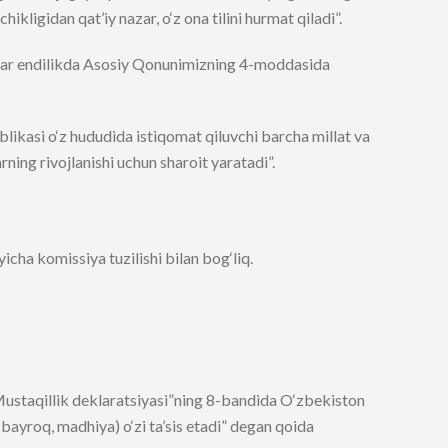
hikligidan qat’iy nazar, o‘z ona tilini hurmat qiladi”.
alar endilikda Asosiy Qonunimizning 4-moddasida
blikasi o‘z hududida istiqomat qiluvchi barcha millat va
larning rivojlanishi uchun sharoit yaratadi”.
‘yicha komissiya tuzilishi bilan bog‘liq.
Mustaqillik deklaratsiyasi”ning 8-bandida O‘zbekiston
b, bayroq, madhiya) o‘zi ta’sis etadi” degan qoida