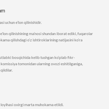
dam
uchun e’lon qilinishidir.
lon qilinishining ma’nosi shundan iborat ediki, fuqarolar
ama qilishdagi o‘z ishtiroklarining natijasini ko‘ra
labki bosqichida kelib tushgan ko‘plab fikr-
y komissiya tomonidan ularning ovozi eshitilganiga,
qildilar.
loyihasi oxirgi marta muhokama etildi.