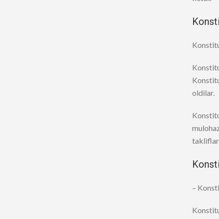
Konsti
Konstit
Konstitu
Konstitu
oldilar.
Konstit
mulohaza
taklifla
Konsti
– Konsti
Konstit