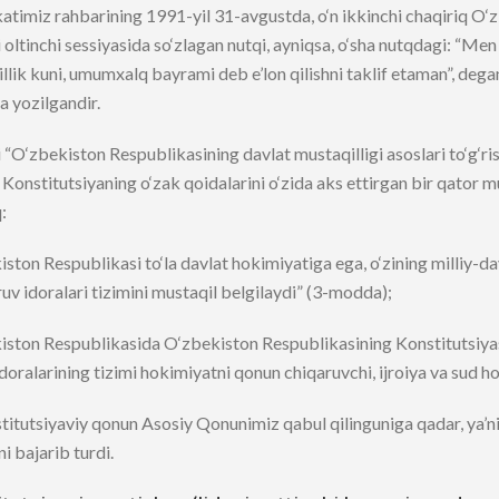
timiz rahbarining 1991-yil 31-avgustda, o‘n ikkinchi chaqiriq O‘
 oltinchi sessiyasida so‘zlagan nutqi, ayniqsa, o‘sha nutqdagi: “M
lik kuni, umumxalq bayrami deb e’lon qilishni taklif etaman”, degan 
 yozilgandir.
 “O‘zbekiston Respublikasining davlat mustaqilligi asoslari to‘g‘ri
 Konstitutsiyaning o‘zak qoidalarini o‘zida aks ettirgan bir qato
:
ston Respublikasi to‘la davlat hokimiyatiga ega, o‘zining milliy-da
v idoralari tizimini mustaqil belgilaydi” (3-modda);
iston Respublikasida O‘zbekiston Respublikasining Konstitutsiyasi
doralarining tizimi hokimiyatni qonun chiqaruvchi, ijroiya va sud ho
itutsiyaviy qonun Asosiy Qonunimiz qabul qilinguniga qadar, ya’n
ni bajarib turdi.