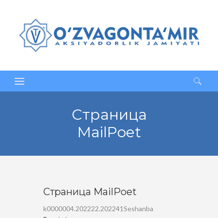
Qidirshish:
Страница
MailPoet
Страница MailPoet
k0000004.202222.202241Seshanba