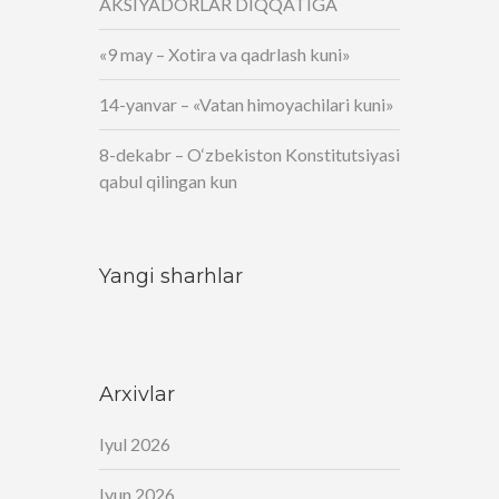
AKSIYADORLAR DIQQATIGA
«9 may – Xotira va qadrlash kuni»
14-yanvar – «Vatan himoyachilari kuni»
8-dekabr – O‘zbekiston Konstitutsiyasi
qabul qilingan kun
Yangi sharhlar
Arxivlar
Iyul 2026
Iyun 2026