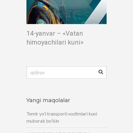
14-yanvar – «Vatan
himoyachilari kuni»
Qidirshish:
Yangi maqolalar
Temir yo’l transporti xodimlari kuni
muborak bo’lsin