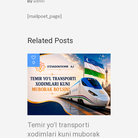
By
admin
[mailpoet_page]
Related Posts
0
Temir yo’l transporti
xodimlari kuni muborak