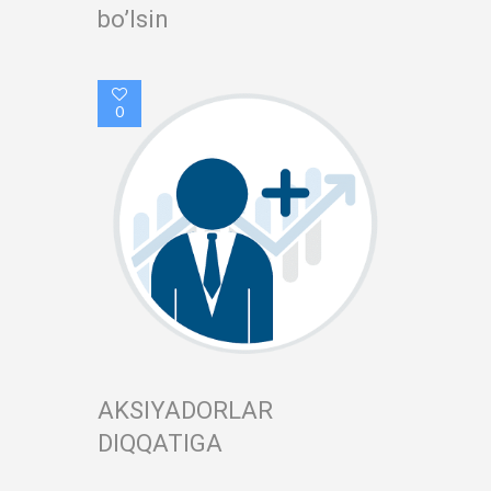
bo’lsin
0
AKSIYADORLAR
DIQQATIGA