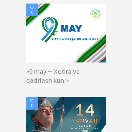
0
«9 may – Xotira va
qadrlash kuni»
0