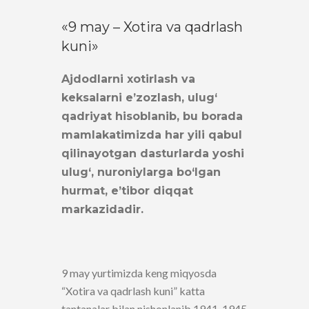
«9 may – Xotira va qadrlash
kuni»
Ajdodlarni xotirlash va
keksalarni e’zozlash, ulug‘
qadriyat hisoblanib, bu borada
mamlakatimizda har yili qabul
qilinayotgan dasturlarda yoshi
ulug‘, nuroniylarga bo‘lgan
hurmat, e’tibor diqqat
markazidadir.
9 may yurtimizda keng miqyosda
“Xotira va qadrlash kuni” katta
tantanalar bilan nishonlanib 1941-1945