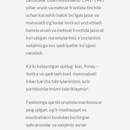
yillar urush va mehnat frontida tinchlik
uchun kurashib halok bo‘lgan jasur va
matonatli o‘g‘lonlar hotirasi yod etiladi
hamda urush va mehnat frontida jasorat
ko‘rsatgan nuroniylarimiz e’zozlanishi
xalqimizga xos qadriyatlar ko‘zgusi
sanaladi.
Kirib kelayotgan qutlug‘ kun, 9 may –
Xotira va qadrlash kuni munosabati
bilan barcha fahriylarimizni, aziz
yurtdoshlarimizni tabriklaymiz!
Fashizmga qarshi urushda mardonavor
jang qilgan, og‘ir mashaqqat va
musibatlarni boshdan kechirgan
qahramonlar va xalqimiz asrlar