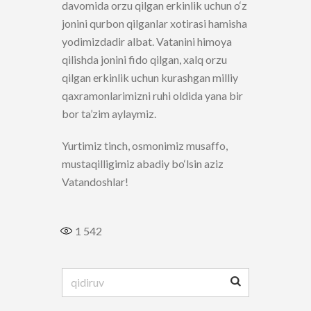
davomida orzu qilgan erkinlik uchun o‘z
jonini qurbon qilganlar xotirasi hamisha
yodimizdadir albat. Vatanini himoya
qilishda jonini fido qilgan, xalq orzu
qilgan erkinlik uchun kurashgan milliy
qaxramonlarimizni ruhi oldida yana bir
bor ta’zim aylaymiz.
Yurtimiz tinch, osmonimiz musaffo,
mustaqilligimiz abadiy bo‘lsin aziz
Vatandoshlar!
1 542
Qidirshish: