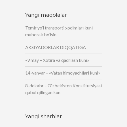
Yangi maqolalar
Temir yo’l transporti xodimlari kuni
muborak bo’lsin
AKSIYADORLAR DIQQATIGA
«9 may – Xotira va qadrlash kuni»
14-yanvar – «Vatan himoyachilari kuni»
8-dekabr – O‘zbekiston Konstitutsiyasi
qabul qilingan kun
Yangi sharhlar