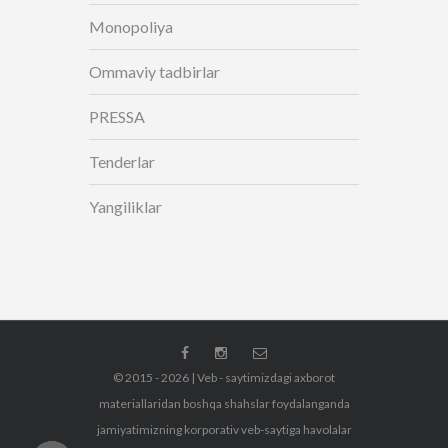
Monopoliya
Ommaviy tadbirlar
PRESSA
Tenderlar
Yangiliklar
© 2015 - 2026 | Veb - saytimizdagi axborot
materiallaridan boshqa shahslar foydalanganda
jamiyatimizning korporativ veb-saytiga havolalar