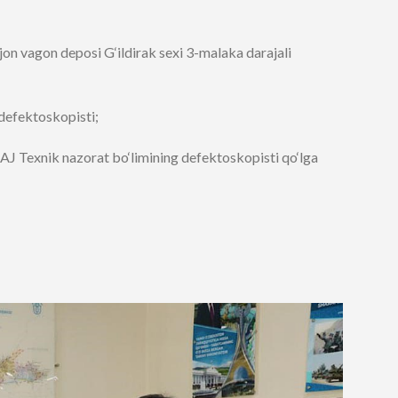
jon vagon deposi G‘ildirak sexi 3-malaka darajali
defektoskopisti;
AJ Texnik nazorat bo‘limining defektoskopisti qo‘lga