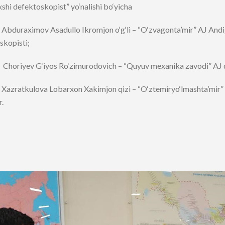
shi defektoskopist” yo‘nalishi bo‘yicha
: Abduraximov Asadullo Ikromjon o‘g‘li – “O‘zvagonta’mir” AJ Andi
skopisti;
n: Choriyev G‘iyos Ro‘zimurodovich – “Quyuv mexanika zavodi” AJ 
: Xazratkulova Lobarxon Xakimjon qizi – “O‘ztemiryo‘lmashta’mir” 
r.