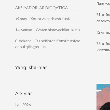
“Eng yax
AKSIYADORLAR DIQQATIGA
?1-o‘rin
«9 may – Xotira va qadrlash kuni»
defekto
14-yanvar – «Vatan himoyachilari kuni»
?2-o‘ri
8-dekabr – O‘zbekiston Konstitutsiyasi
?3-o‘rin
qabul qilingan kun
kiritdila
Yangi sharhlar
Arxivlar
Iyul 2026