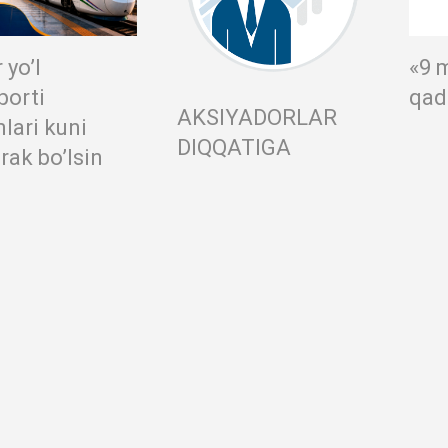
 yo’l
«9 
porti
qad
AKSIYADORLAR
lari kuni
DIQQATIGA
ak bo’lsin