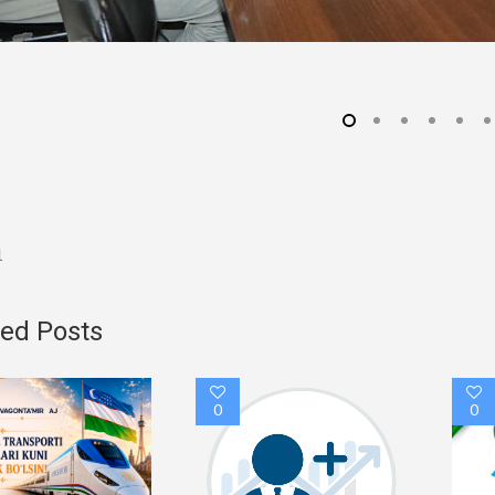
1
ted Posts
0
0