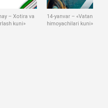
may – Xotira va
14-yanvar – «Vatan
rlash kuni»
himoyachilari kuni»