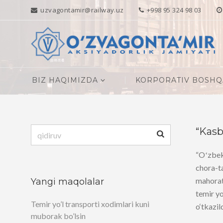
uzvagontamir@railway.uz
+998 95 324 98 03
BIZ HAQIMIZDA
KORPORATIV BOSH
Qidirshish:
“Kasb
“Oʻzbeki
chora-ta
mahorati
Yangi maqolalar
temir yo
Temir yo’l transporti xodimlari kuni
o‘tkazild
muborak bo’lsin