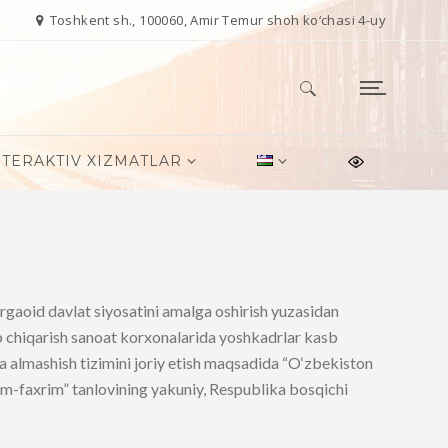
Toshkent sh., 100060, Amir Temur shoh ko‘chasi 4-uy
Qidirshish:
NTERAKTIV XIZMATLAR
argaoid davlat siyosatini amalga oshirish yuzasidan
ab chiqarish sanoat korxonalarida yoshkadrlar kasb
ba almashish tizimini joriy etish maqsadida “O‘zbekiston
bim-faxrim” tanlovining yakuniy, Respublika bosqichi