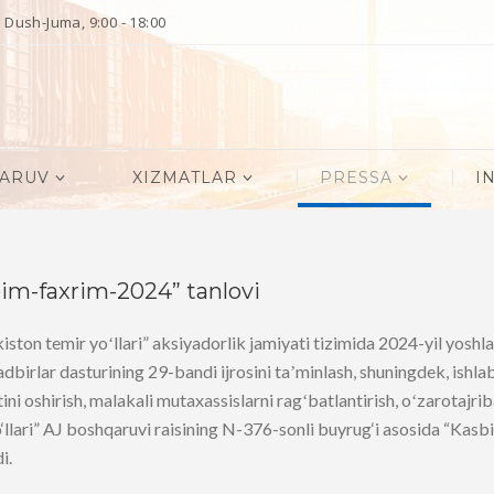
Dush-Juma, 9:00 - 18:00
QARUV
XIZMATLAR
PRESSA
I
im-faxrim-2024” tanlovi
ston temir yoʻllari” aksiyadorlik jamiyati tizimida 2024-yil yoshl
dbirlar dasturining 29-bandi ijrosini taʼminlash, shuningdek, ishl
ni oshirish, malakali mutaxassislarni ragʻbatlantirish, oʻzarotajri
‘llari” AJ boshqaruvi raisining N-376-sonli buyrug‘i asosida “Kas
i.