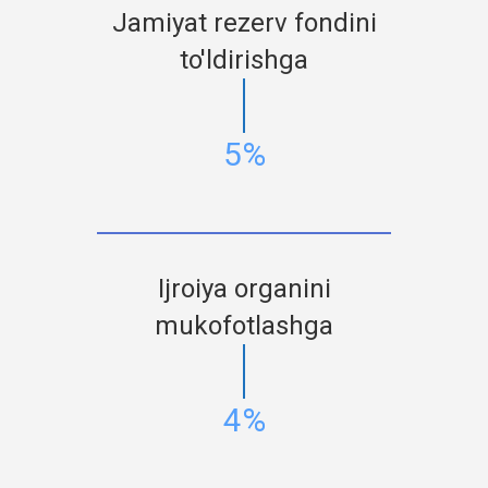
Jamiyat rezerv fondini
to'ldirishga
5%
Ijroiya organini
mukofotlashga
4%