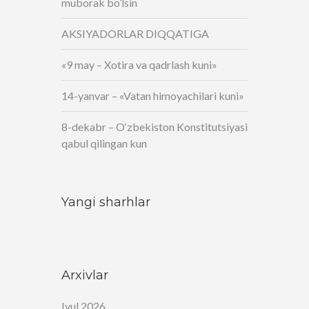
muborak bo’lsin
AKSIYADORLAR DIQQATIGA
«9 may – Xotira va qadrlash kuni»
14-yanvar – «Vatan himoyachilari kuni»
8-dekabr – O‘zbekiston Konstitutsiyasi
qabul qilingan kun
Yangi sharhlar
Arxivlar
Iyul 2026