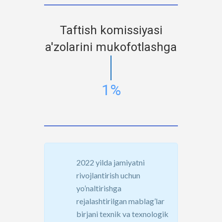
Taftish komissiyasi
a'zolarini mukofotlashga
1%
2022 yilda jamiyatni
rivojlantirish uchun
yo’naltirishga
rejalashtirilgan mablag’lar
birjani texnik va texnologik