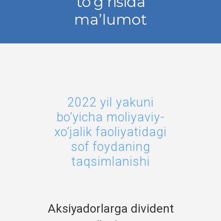
to’g’risida
ma’lumot
2022 yil yakuni
bo’yicha moliyaviy-
xo’jalik faoliyatidagi
sof foydaning
taqsimlanishi
Aksiyadorlarga divident