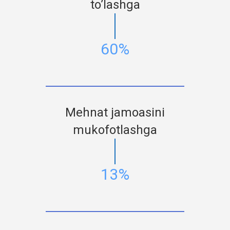
to’lashga
60%
Mehnat jamoasini
mukofotlashga
13%