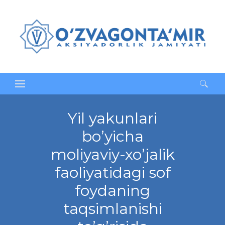
Qidirshish:
Yil yakunlari
bo’yicha
moliyaviy-xo’jalik
faoliyatidagi sof
foydaning
taqsimlanishi