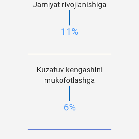
Jamiyat rivojlanishiga
11%
Kuzatuv kengashini
mukofotlashga
6%