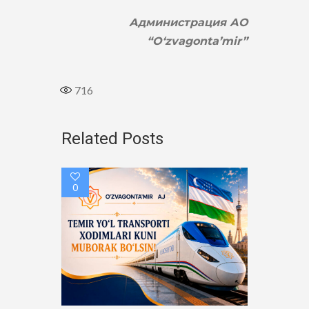
Администрация
АО
“O‘zvagonta’mir”
716
Related Posts
0