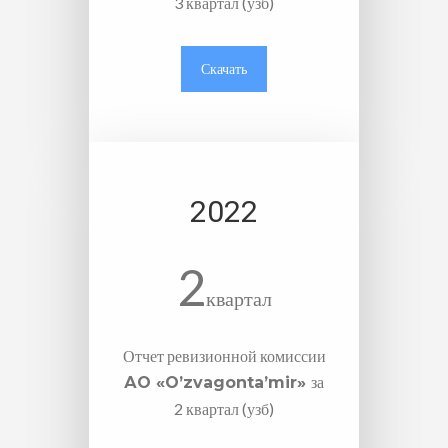
3 квартал (узб)
Скачать
2022
2
квартал
Отчет ревизионной комиссии
за
АО «O’zvagonta’mir»
2 квартал (узб)