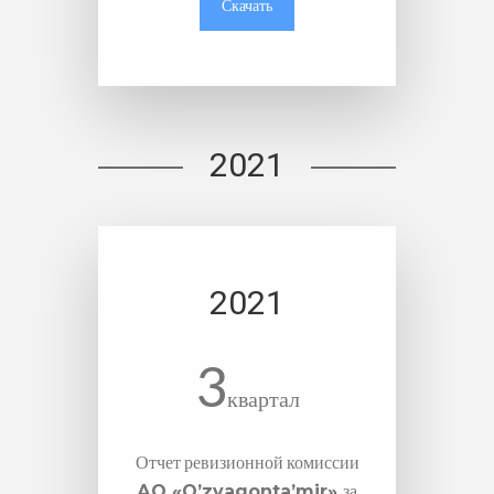
Скачать
2021
2021
3
квартал
Отчет ревизионной комиссии
за
АО «O’zvagonta’mir»