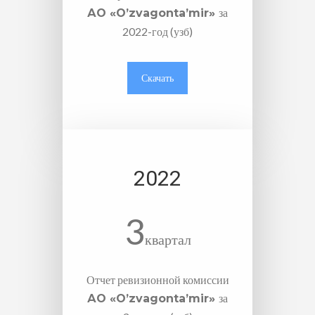
за
АО «O’zvagonta’mir»
2022-год (узб)
Скачать
2022
3
квартал
Отчет ревизионной комиссии
за
АО «O’zvagonta’mir»